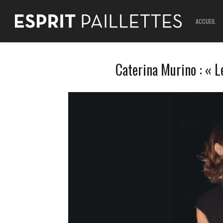
ACCUEIL
Caterina Murino : « 