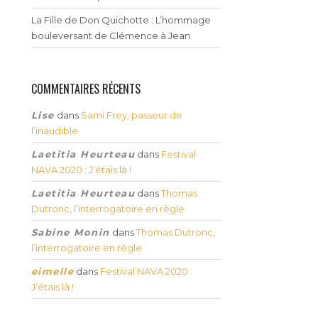
La Fille de Don Quichotte : L’hommage
bouleversant de Clémence à Jean
COMMENTAIRES RÉCENTS
Lise
dans
Sami Frey, passeur de
l’inaudible
Laetitia Heurteau
dans
Festival
NAVA 2020 : J’étais là !
Laetitia Heurteau
dans
Thomas
Dutronc, l’interrogatoire en règle
Sabine Monin
dans
Thomas Dutronc,
l’interrogatoire en règle
eimelle
dans
Festival NAVA 2020 :
J’étais là !