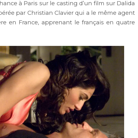
chance à Paris sur le casting d’un film sur Dalida
epérée par Christian Clavier qui a le même agent
ère en France, apprenant le français en quatre