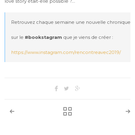
love story était-elle possible ?…
Retrouvez chaque semaine une nouvelle chronique 
#
sur le 
#bookstagram
 que je viens de créer : 

https://www.instagram.com/rencontreavec2019/