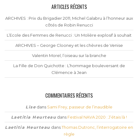
ARTICLES RÉCENTS
ARCHIVES : Prix du Brigadier 2011, Michel Galabru à l’honneur aux
côtés de Robin Renucci
L’Ecole des Femmes de Renucci : Un Molière explosif à souhait
ARCHIVES – George Clooney et les chèvres de Venise
Valentin Morel, l’oiseau sur la branche
La Fille de Don Quichotte : L’hommage bouleversant de
Clémence à Jean
COMMENTAIRES RÉCENTS
Lise
dans
Sami Frey, passeur de l’inaudible
Laetitia Heurteau
dans
Festival NAVA 2020 : J’étais là !
Laetitia Heurteau
dans
Thomas Dutronc, l’interrogatoire en
règle