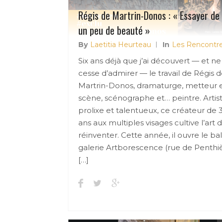
Régis de Martrin-Donos : « Essayer de 
un peu de beauté »
By
Laetitia Heurteau
In
Les Rencontr
Six ans déjà que j’ai découvert — et ne
cesse d’admirer — le travail de Régis 
Martrin-Donos, dramaturge, metteur 
scène, scénographe et… peintre. Artis
prolixe et talentueux, ce créateur de 
ans aux multiples visages cultive l’art 
réinventer. Cette année, il ouvre le bal
galerie Artborescence (rue de Penthiè
[…]