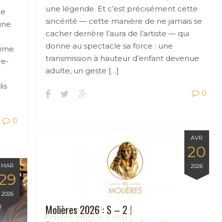
une légende. Et c’est précisément cette
ie
sincérité — cette manière de ne jamais se
une
cacher derrière l’aura de l’artiste — qui
donne au spectacle sa force : une
lime
transmission à hauteur d’enfant devenue
re-
adulte, un geste […]
is
0
0
AVR
20
MAR
2026
29
2026
Molières 2026 : S – 2 !