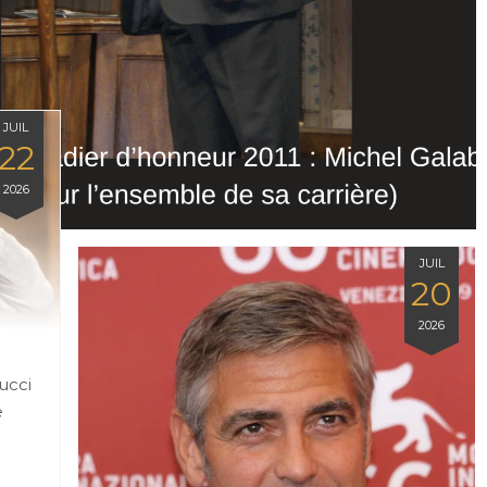
JUIL
22
2026
JUIL
20
2026
ucci
e