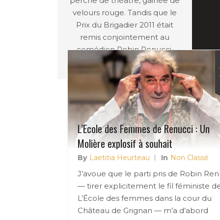
perche de théâtre, gainée de
velours rouge. Tandis que le
Prix du Brigadier 2011 était
remis conjointement au
comédien Robin Renucci.
L’Ecole des Femmes de Renucci : Un
Molière explosif à souhait
By
Laetitia Heurteau
In
Non Classé
J’avoue que le parti pris de Robin Ren
— tirer explicitement le fil féministe d
L’École des femmes dans la cour du
Château de Grignan — m’a d’abord