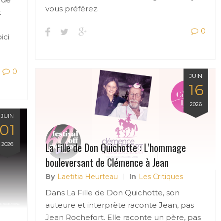
vous préférez.
t
0
ici
0
JUIN
16
2026
JUIN
01
La Fille de Don Quichotte : L’hommage
2026
bouleversant de Clémence à Jean
By
Laetitia Heurteau
In
Les Critiques
Dans La Fille de Don Quichotte, son
auteure et interprète raconte Jean, pas
Jean Rochefort. Elle raconte un père, pas