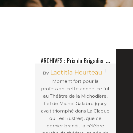
A
RCHIVES : Prix du Brigadier 2011, Michel Galabru à l’honneur aux côtés de Robin Renucci
Laetitia Heurteau
By
Moment fort pour la
Les Chroniques
In
profession, cette année, ce fut
au Théâtre de la Michodière,
fief de Michel Galabru (qui y
avait triomphé dans La Claque
ou Les Rustres), que ce
dernier brandit la célèbre