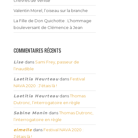
chèvres de Venise
Valentin Morel, l’oiseau sur la branche
La Fille de Don Quichotte : L’hommage
bouleversant de Clémence à Jean
COMMENTAIRES RÉCENTS
Lise
dans
Sami Frey, passeur de
l’inaudible
Laetitia Heurteau
dans
Festival
NAVA 2020 : J’étais là !
Laetitia Heurteau
dans
Thomas
Dutronc, l’interrogatoire en règle
Sabine Monin
dans
Thomas Dutronc,
l’interrogatoire en règle
eimelle
dans
Festival NAVA 2020 :
J’étais là !