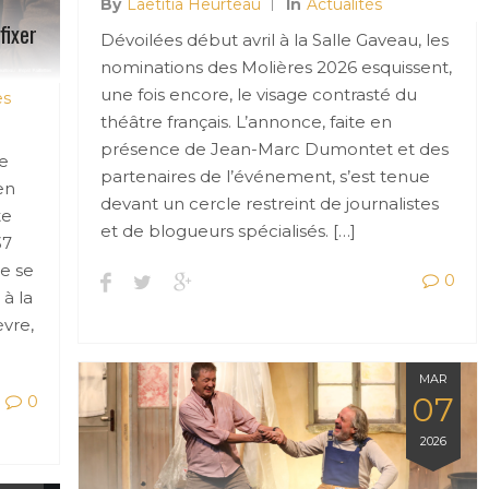
By
Laetitia Heurteau
In
Actualités
fixer
Dévoilées début avril à la Salle Gaveau, les
nominations des Molières 2026 esquissent,
une fois encore, le visage contrasté du
es
théâtre français. L’annonce, faite en
présence de Jean-Marc Dumontet et des
de
partenaires de l’événement, s’est tenue
en
devant un cercle restreint de journalistes
te
et de blogueurs spécialisés. […]
37
de se
0
 à la
vre,
MAR
07
0
2026