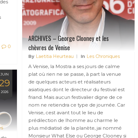
odes
s
ARCHIVES – George Clooney et les
chèvres de Venise
0
By
Laetitia Heurteau
In
Les Chroniques
A Venise, la Mostra a ses jours de calme
plat où rien ne se passe, à part la venue
JUIN
29
de quelques acteurs et réalisateurs
asiatiques dont le directeur du festival est
2026
friand. Mais aucun festivalier digne de ce
nom ne retiendra ce type de journée. Car
Venise, cest avant tout le lieu de
prédilection de lhomme au charme le
es
plus médiatisé de la planète, jai nommé
Monsieur What Else ou George Clooney si
 de