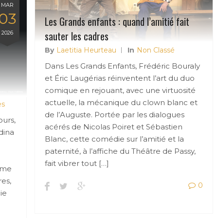
MAR
03
Les Grands enfants : quand l’amitié fait
sauter les cadres
2026
By
Laetitia Heurteau
In
Non Classé
Dans Les Grands Enfants, Frédéric Bouraly
et Éric Laugérias réinventent l’art du duo
comique en rejouant, avec une virtuosité
actuelle, la mécanique du clown blanc et
es
de l’Auguste. Portée par les dialogues
urs,
acérés de Nicolas Poiret et Sébastien
dina
Blanc, cette comédie sur l’amitié et la
paternité, à l’affiche du Théâtre de Passy,
fait vibrer tout […]
e me
res,
0
ie