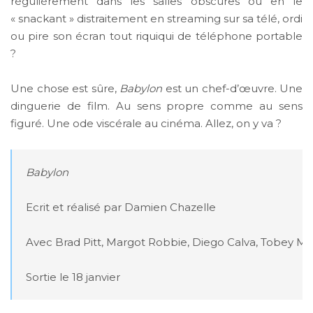
régulièrement dans les salles obscures ou en le
« snackant » distraitement en streaming sur sa télé, ordi
ou pire son écran tout riquiqui de téléphone portable
?
Une chose est sûre,
Babylon
est un chef-d’œuvre. Une
dinguerie de film. Au sens propre comme au sens
figuré. Une ode viscérale au cinéma. Allez, on y va ?
Babylon
Ecrit et réalisé par Damien Chazelle

Avec Brad Pitt, Margot Robbie, Diego Calva, Tobey Magu
Sortie le 18 janvier