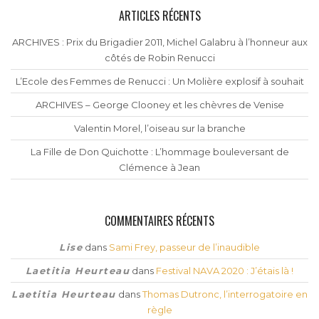
ARTICLES RÉCENTS
ARCHIVES : Prix du Brigadier 2011, Michel Galabru à l’honneur aux
côtés de Robin Renucci
L’Ecole des Femmes de Renucci : Un Molière explosif à souhait
ARCHIVES – George Clooney et les chèvres de Venise
Valentin Morel, l’oiseau sur la branche
La Fille de Don Quichotte : L’hommage bouleversant de
Clémence à Jean
COMMENTAIRES RÉCENTS
Lise
dans
Sami Frey, passeur de l’inaudible
Laetitia Heurteau
dans
Festival NAVA 2020 : J’étais là !
Laetitia Heurteau
dans
Thomas Dutronc, l’interrogatoire en
règle