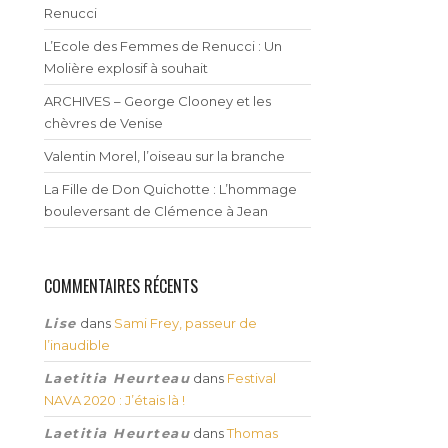
Renucci
L’Ecole des Femmes de Renucci : Un
Molière explosif à souhait
ARCHIVES – George Clooney et les
chèvres de Venise
Valentin Morel, l’oiseau sur la branche
La Fille de Don Quichotte : L’hommage
bouleversant de Clémence à Jean
COMMENTAIRES RÉCENTS
Lise
dans
Sami Frey, passeur de
l’inaudible
Laetitia Heurteau
dans
Festival
NAVA 2020 : J’étais là !
Laetitia Heurteau
dans
Thomas