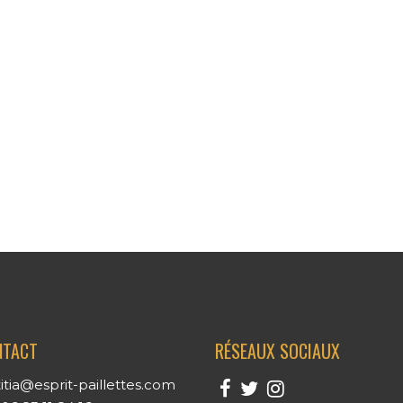
NTACT
RÉSEAUX SOCIAUX
titia@esprit-paillettes.com