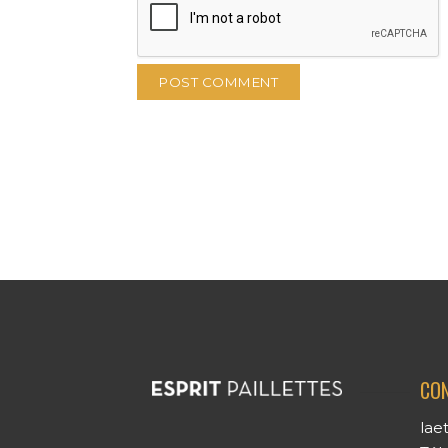
CO
lae