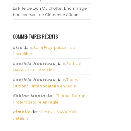
La Fille de Don Quichotte : L’hommage
bouleversant de Clémence à Jean
COMMENTAIRES RÉCENTS
Lise
dans
Sami Frey, passeur de
l’inaudible
Laetitia Heurteau
dans
Festival
NAVA 2020 : J’étais là !
Laetitia Heurteau
dans
Thomas
Dutronc, l’interrogatoire en règle
Sabine Monin
dans
Thomas Dutronc,
l’interrogatoire en règle
eimelle
dans
Festival NAVA 2020 :
J’étais là !