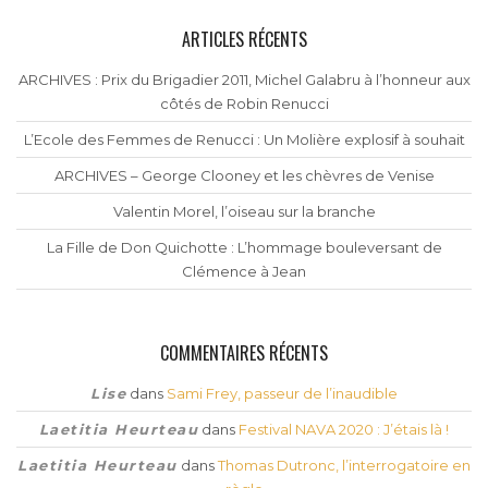
ARTICLES RÉCENTS
ARCHIVES : Prix du Brigadier 2011, Michel Galabru à l’honneur aux
côtés de Robin Renucci
L’Ecole des Femmes de Renucci : Un Molière explosif à souhait
ARCHIVES – George Clooney et les chèvres de Venise
Valentin Morel, l’oiseau sur la branche
La Fille de Don Quichotte : L’hommage bouleversant de
Clémence à Jean
COMMENTAIRES RÉCENTS
Lise
dans
Sami Frey, passeur de l’inaudible
Laetitia Heurteau
dans
Festival NAVA 2020 : J’étais là !
Laetitia Heurteau
dans
Thomas Dutronc, l’interrogatoire en