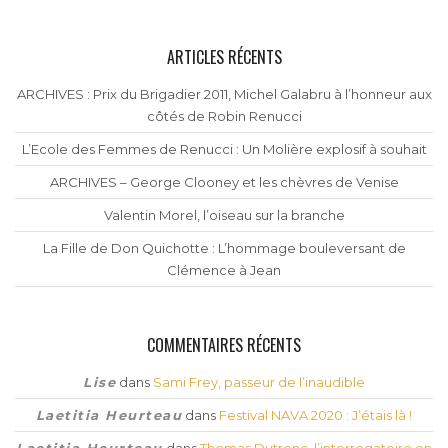
ARTICLES RÉCENTS
ARCHIVES : Prix du Brigadier 2011, Michel Galabru à l’honneur aux
côtés de Robin Renucci
L’Ecole des Femmes de Renucci : Un Molière explosif à souhait
ARCHIVES – George Clooney et les chèvres de Venise
Valentin Morel, l’oiseau sur la branche
La Fille de Don Quichotte : L’hommage bouleversant de
Clémence à Jean
COMMENTAIRES RÉCENTS
Lise
dans
Sami Frey, passeur de l’inaudible
Laetitia Heurteau
dans
Festival NAVA 2020 : J’étais là !
Laetitia Heurteau
dans
Thomas Dutronc, l’interrogatoire en