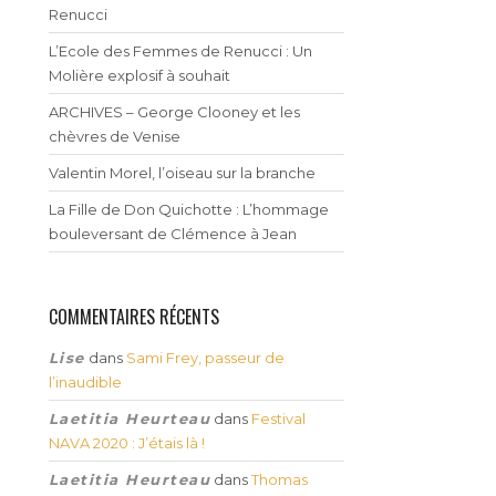
Renucci
L’Ecole des Femmes de Renucci : Un
Molière explosif à souhait
ARCHIVES – George Clooney et les
chèvres de Venise
Valentin Morel, l’oiseau sur la branche
La Fille de Don Quichotte : L’hommage
bouleversant de Clémence à Jean
COMMENTAIRES RÉCENTS
Lise
dans
Sami Frey, passeur de
l’inaudible
Laetitia Heurteau
dans
Festival
NAVA 2020 : J’étais là !
Laetitia Heurteau
dans
Thomas