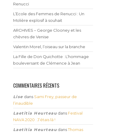
Renucci
L’Ecole des Femmes de Renucci : Un
Molière explosif à souhait
ARCHIVES – George Clooney et les
chèvres de Venise
Valentin Morel, l’oiseau sur la branche
La Fille de Don Quichotte : L’hommage
bouleversant de Clémence à Jean
COMMENTAIRES RÉCENTS
Lise
dans
Sami Frey, passeur de
l’inaudible
Laetitia Heurteau
dans
Festival
NAVA 2020 : J’étais là !
Laetitia Heurteau
dans
Thomas