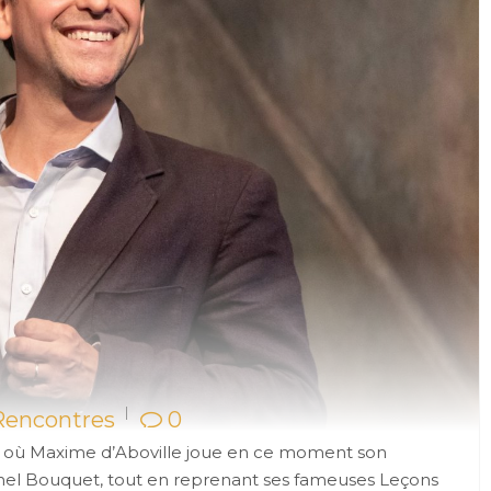
Rencontres
0
 où Maxime d’Aboville joue en ce moment son
hel Bouquet, tout en reprenant ses fameuses Leçons