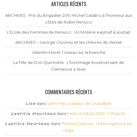
ARTICLES RÉCENTS
ARCHIVES : Prix du Brigadier 2011, Michel Galabru à l’honneur aux
côtés de Robin Renucci
L’Ecole des Femmes de Renucci : Un Molière explosif à souhait
ARCHIVES – George Clooney et les chèvres de Venise
Valentin Morel, l’oiseau sur la branche
La Fille de Don Quichotte : L’hommage bouleversant de
Clémence à Jean
COMMENTAIRES RÉCENTS
Lise
dans
Sami Frey, passeur de l’inaudible
Laetitia Heurteau
dans
Festival NAVA 2020 : J’étais là !
Laetitia Heurteau
dans
Thomas Dutronc, l’interrogatoire en
règle