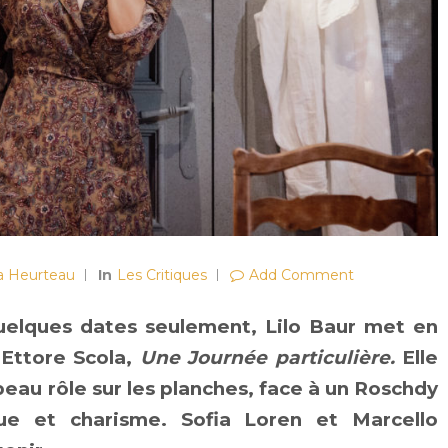
ia Heurteau
In
Les Critiques
Add Comment
quelques dates seulement, Lilo Baur met en
’Ettore Scola,
Une Journée particulière.
Elle
 beau rôle sur les planches, face à un Roschdy
ue et charisme. Sofia Loren et Marcello