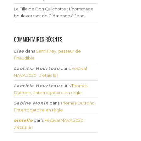
La Fille de Don Quichotte : L’hommage
bouleversant de Clémence à Jean
COMMENTAIRES RÉCENTS
Lise
dans
Sami Frey, passeur de
l’inaudible
Laetitia Heurteau
dans
Festival
NAVA 2020 : J’étais là !
Laetitia Heurteau
dans
Thomas
Dutronc, l’interrogatoire en règle
Sabine Monin
dans
Thomas Dutronc,
l’interrogatoire en règle
eimelle
dans
Festival NAVA 2020 :
J’étais là !