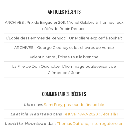
ARTICLES RÉCENTS
ARCHIVES : Prix du Brigadier 2011, Michel Galabru à l’honneur aux
côtés de Robin Renucci
L’Ecole des Femmes de Renucci : Un Molière explosif à souhait
ARCHIVES – George Clooney et les chèvres de Venise
Valentin Morel, l’oiseau sur la branche
La Fille de Don Quichotte : L’hommage bouleversant de
Clémence à Jean
COMMENTAIRES RÉCENTS
Lise
dans
Sami Frey, passeur de l’inaudible
Laetitia Heurteau
dans
Festival NAVA 2020 : J’étais là !
Laetitia Heurteau
dans
Thomas Dutronc, l’interrogatoire en