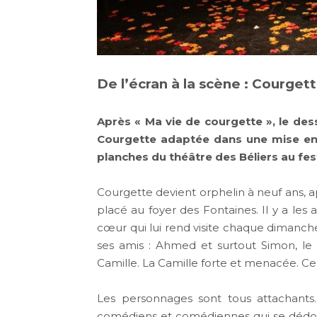
De l’écran à la scène : Courget
Après « Ma vie de courgette », le dessi
Courgette adaptée dans une mise en s
planches du théâtre des Béliers au fes
Courgette devient orphelin à neuf ans, apr
placé au foyer des Fontaines. Il y a le
cœur qui lui rend visite chaque dimanche
ses amis : Ahmed et surtout Simon, le g
Camille. La Camille forte et menacée. C
Les personnages sont tous attachants
comédiens et comédiennes qui se dédoub