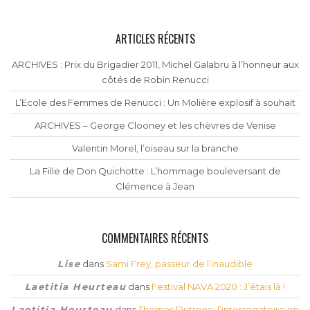
ARTICLES RÉCENTS
ARCHIVES : Prix du Brigadier 2011, Michel Galabru à l’honneur aux
côtés de Robin Renucci
L’Ecole des Femmes de Renucci : Un Molière explosif à souhait
ARCHIVES – George Clooney et les chèvres de Venise
Valentin Morel, l’oiseau sur la branche
La Fille de Don Quichotte : L’hommage bouleversant de
Clémence à Jean
COMMENTAIRES RÉCENTS
Lise
dans
Sami Frey, passeur de l’inaudible
Laetitia Heurteau
dans
Festival NAVA 2020 : J’étais là !
Laetitia Heurteau
dans
Thomas Dutronc, l’interrogatoire en