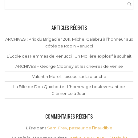
ARTICLES RÉCENTS
ARCHIVES : Prix du Brigadier 2011, Michel Galabru à l’honneur aux
côtés de Robin Renucci
L’Ecole des Femmes de Renucci : Un Molière explosif à souhait
ARCHIVES – George Clooney et les chèvres de Venise
Valentin Morel, l’oiseau sur la branche
La Fille de Don Quichotte : L’hommage bouleversant de
Clémence à Jean
COMMENTAIRES RÉCENTS
Lise
dans
Sami Frey, passeur de l’inaudible
Laetitia Heurteau
dans
Festival NAVA 2020 : J’étais là !