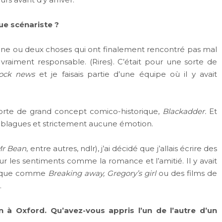
e scénariste ?
é une ou deux choses qui ont finalement rencontré pas mal
 vraiment responsable. (Rires). C’était pour une sorte de
lock news
et je faisais partie d’une équipe où il y avait
ne sorte de grand concept comico-historique,
Blackadder.
Et
es blagues et strictement aucune émotion.
r Bean
, entre autres, ndlr), j’ai décidé que j’allais écrire des
e sur les sentiments comme la romance et l’amitié. Il y avait
époque comme
Breaking away, Gregory’s girl
ou des films de
.
à Oxford. Qu’avez-vous appris l’un de l’autre d’un