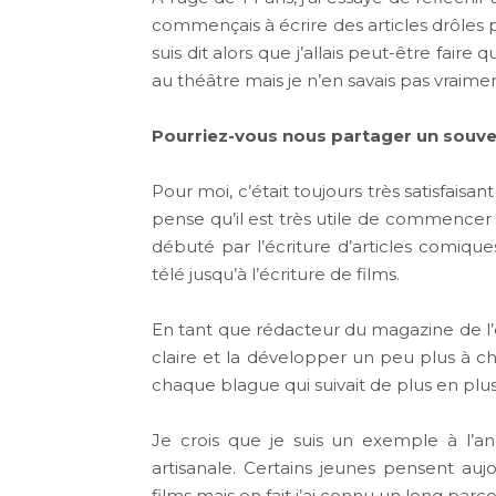
commençais à écrire des articles drôles p
suis dit alors que j’allais peut-être fair
au théâtre mais je n’en savais pas vraiment
Pourriez-vous nous partager un souve
Pour moi, c’était toujours très satisfaisa
pense qu’il est très utile de commencer
débuté par l’écriture d’articles comique
télé jusqu’à l’écriture de films.
En tant que rédacteur du magazine de l’écol
claire et la développer un peu plus à c
chaque blague qui suivait de plus en plus
Je crois que je suis un exemple à l’a
artisanale. Certains jeunes pensent auj
films mais en fait j’ai connu un long parco