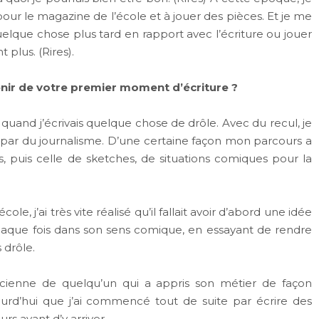
our le magazine de l’école et à jouer des pièces. Et je me
e quelque chose plus tard en rapport avec l’écriture ou jouer
 plus. (Rires).
nir de votre premier moment d’écriture ?
nt quand j’écrivais quelque chose de drôle. Avec du recul, je
 par du journalisme. D’une certaine façon mon parcours a
s, puis celle de sketches, de situations comiques pour la
e, j’ai très vite réalisé qu’il fallait avoir d’abord une idée
haque fois dans son sens comique, en essayant de rendre
 drôle.
ncienne de quelqu’un qui a appris son métier de façon
ourd’hui que j’ai commencé tout de suite par écrire des
urs avant d’y arriver.