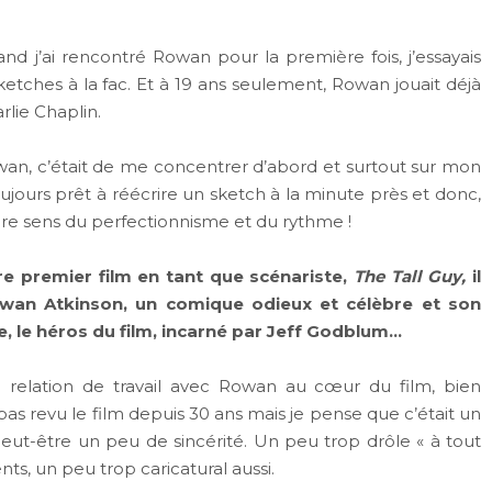
nd j’ai rencontré Rowan pour la première fois, j’essayais
etches à la fac. Et à 19 ans seulement, Rowan jouait déjà
lie Chaplin.
wan, c’était de me concentrer d’abord et surtout sur mon
toujours prêt à réécrire un sketch à la minute près et donc,
opre sens du perfectionnisme et du rythme !
re premier film en tant que scénariste,
The Tall Guy,
il
wan Atkinson, un comique odieux et célèbre et son
e, le héros du film, incarné par Jeff Godblum…
a relation de travail avec Rowan au cœur du film, bien
 pas revu le film depuis 30 ans mais je pense que c’était un
eut-être un peu de sincérité. Un peu trop drôle « à tout
s, un peu trop caricatural aussi.