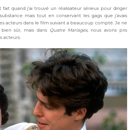
ait quand j’ai trouvé un réalisateur sérieux pour diriger
substance mais tout en conservant les gags que j’avais
des acteurs dans le film suivant a beaucoup compté. Je ne
 bien sûr, mais dans
Quatre Mariages
, nous avons pris
 acteurs.