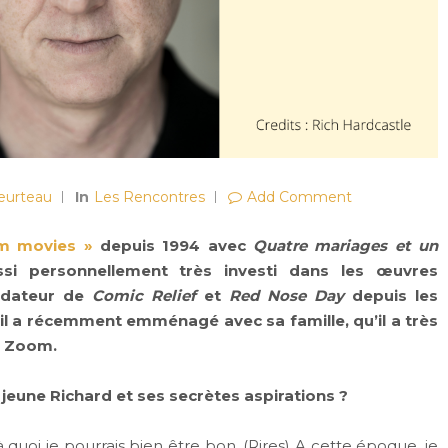
Heurteau
In
Les Rencontres
Add Comment
om movies »
depuis 1994 avec
Quatre mariages et un
ssi personnellement très investi dans les œuvres
ondateur de
Comic Relief
et
Red Nose Day
depuis les
il a récemment emménagé avec sa famille, qu’il a très
r Zoom.
e jeune Richard et ses secrètes aspirations ?
 à quoi je pourrais bien être bon. (Rires) A cette époque, je