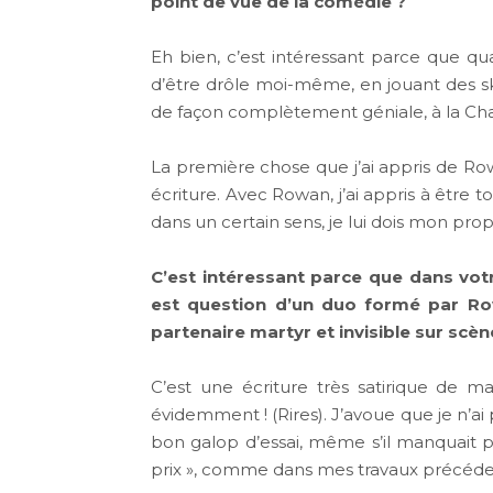
point de vue de la comédie ?
Eh bien, c’est intéressant parce que qua
d’être drôle moi-même, en jouant des sk
de façon complètement géniale, à la Char
La première chose que j’ai appris de Ro
écriture. Avec Rowan, j’ai appris à être 
dans un certain sens, je lui dois mon pr
C’est intéressant parce que dans vot
est question d’un duo formé par Ro
partenaire martyr et invisible sur scèn
C’est une écriture très satirique de m
évidemment ! (Rires). J’avoue que je n’ai
bon galop d’essai, même s’il manquait p
prix », comme dans mes travaux précédent