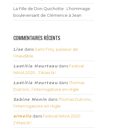
La Fille de Don Quichotte : L’hommage
bouleversant de Clémence à Jean
COMMENTAIRES RÉCENTS
Lise
dans
Sami Frey, passeur de
l’inaudible
Laetitia Heurteau
dans
Festival
NAVA 2020 : J’étais là !
Laetitia Heurteau
dans
Thomas
Dutronc, l’interrogatoire en règle
Sabine Monin
dans
Thomas Dutronc,
l’interrogatoire en règle
eimelle
dans
Festival NAVA 2020 :
J’étais là !