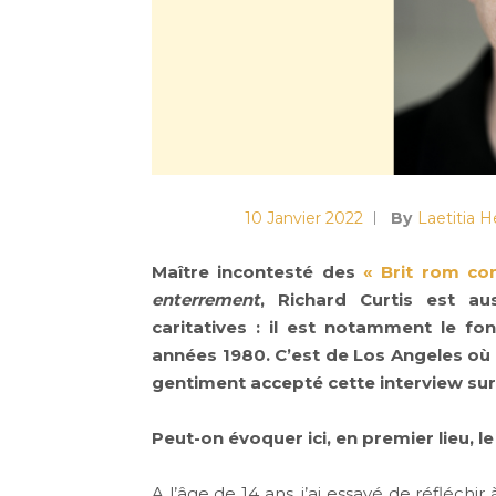
10 Janvier 2022
By
Laetitia 
Maître incontesté des
« Brit rom c
enterrement
, Richard Curtis est au
caritatives : il est notamment le f
années 1980. C’est de Los Angeles où 
gentiment accepté cette interview su
Peut-on évoquer ici, en premier lieu, l
A l’âge de 14 ans, j’ai essayé de réfléchir