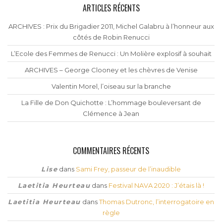
ARTICLES RÉCENTS
ARCHIVES : Prix du Brigadier 2011, Michel Galabru à l’honneur aux
côtés de Robin Renucci
L’Ecole des Femmes de Renucci : Un Molière explosif à souhait
ARCHIVES – George Clooney et les chèvres de Venise
Valentin Morel, l’oiseau sur la branche
La Fille de Don Quichotte : L’hommage bouleversant de
Clémence à Jean
COMMENTAIRES RÉCENTS
Lise
dans
Sami Frey, passeur de l’inaudible
Laetitia Heurteau
dans
Festival NAVA 2020 : J’étais là !
Laetitia Heurteau
dans
Thomas Dutronc, l’interrogatoire en
règle